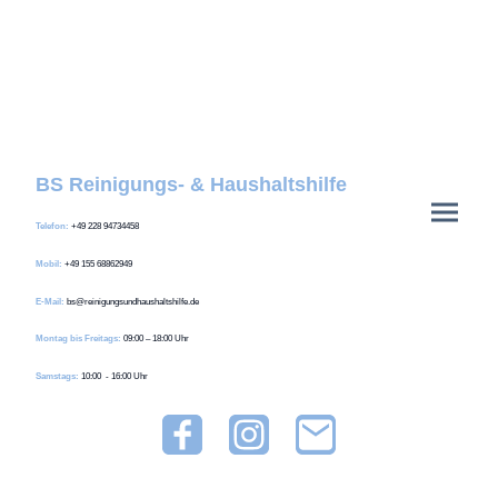
Kontaktieren Sie uns – wir
sind für Sie da!
BS Reinigungs- & Haushaltshilfe
Telefon:
+49 228 94734458
Mobil:
+49 155 68862949
E-Mail:
bs@reinigungsundhaushaltshilfe.de
Montag
bis Freitags:
09:00 – 18:00 Uhr
Samstags:
10:00 - 16:00 Uhr