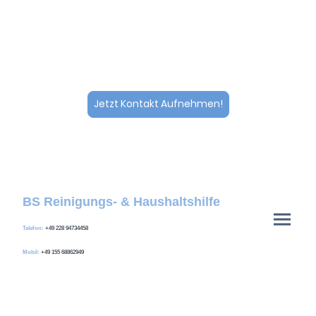
Sie bei allen Fragen rund um die Kostenübernahme.
Nehmen Sie jetzt Kontakt mit uns auf und lassen Sie
sich kostenlos beraten. Gemeinsam finden wir die
passende Unterstützung für Ihren Alltag in Bornheim
und Umgebung.
Jetzt Kontakt Aufnehmen!
BS Reinigungs- & Haushaltshilfe
Telefon:
+49 228 94734458
Mobil:
+49 155 68862949
E-Mail:
bs@reinigungsundhaushaltshilfe.de
Montag
bis Freitags:
09:00 – 18:00 Uhr